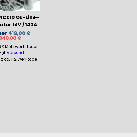
C019 OE-Line-
tor 14V / 140A
Ursprünglicher
her
419,00
€
Aktueller
Preis
349,00
€
Preis
war:
19% Mehrwertsteuer
ist:
419,00 €
349,00 €.
zgl.
Versand
it: ca. 1-2 Werktage