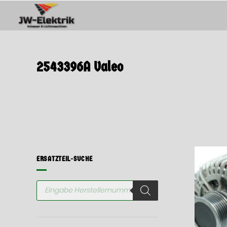
Springen
Sie
zum
Inhalt
2543396A Valeo
ERSATZTEIL-SUCHE
Products
search