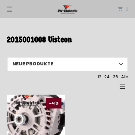
Springen
0
Sie
zum
Inhalt
2015001008 Visteon
12
24
36
Alle
-41%