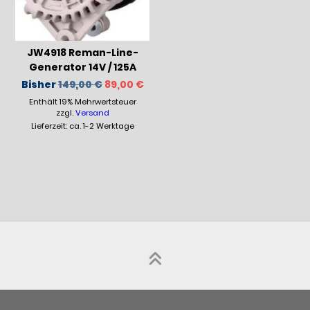
JW4918 Reman-Line-
Generator 14V / 125A
Ursprünglicher
Aktueller
Bisher
149,00
€
89,00
€
Preis
Preis
Enthält 19% Mehrwertsteuer
war:
ist:
149,00 €
89,00 €.
zzgl.
Versand
Lieferzeit: ca. 1-2 Werktage