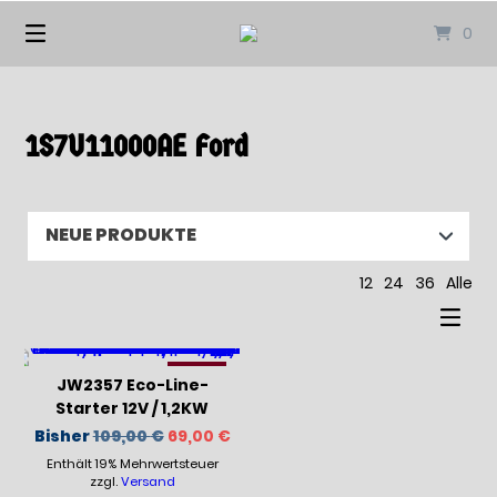
Springen
0
Sie
zum
Inhalt
1S7U11000AE Ford
12
24
36
Alle
-37%
JW2357 Eco-Line-
Starter 12V / 1,2KW
Ursprünglicher
Aktueller
Bisher
109,00
€
69,00
€
Preis
Preis
Enthält 19% Mehrwertsteuer
war:
ist:
109,00 €
69,00 €.
zzgl.
Versand