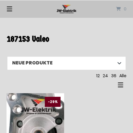
Springen
0
Sie
zum
Inhalt
187153 Valeo
12
24
36
Alle
-29%