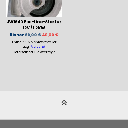
JW1640 Eco-Line-Starter
12V / 1,2KW
Ursprünglicher
Aktueller
Bisher
69,00
€
49,00
€
Preis
Preis
Enthält 19% Mehrwertsteuer
war:
ist:
69,00 €
49,00 €.
zzgl.
Versand
Lieferzeit: ca. 1-2 Werktage