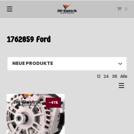
Springen
0
Sie
zum
Inhalt
1762859 Ford
12
24
36
Alle
-41%