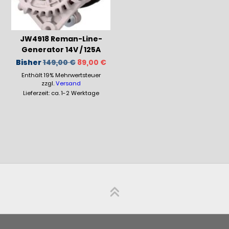
JW4918 Reman-Line-
Generator 14V / 125A
Ursprünglicher
Aktueller
Bisher
149,00
€
89,00
€
Preis
Preis
Enthält 19% Mehrwertsteuer
war:
ist:
149,00 €
89,00 €.
zzgl.
Versand
Lieferzeit: ca. 1-2 Werktage