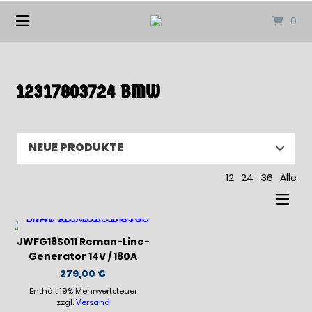
Springen
0
Sie
zum
Inhalt
12317803724 BMW
12
24
36
Alle
JWFG18S011 Reman-Line-
Generator 14V / 180A
279,00
€
Enthält 19% Mehrwertsteuer
zzgl.
Versand