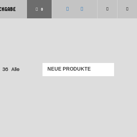
CKGABE
0
36
Alle