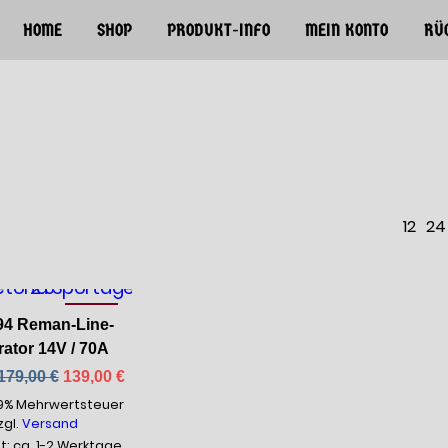
HOME
SHOP
PRODUKT-INFO
MEIN KONTO
RÜ
12
24
-23%
4 Reman-Line-
ator 14V / 70A
Ursprünglicher
Aktueller
179,00
€
139,00
€
Preis
Preis
19% Mehrwertsteuer
war:
ist:
zgl.
Versand
179,00 €
139,00 €.
it: ca. 1-2 Werktage