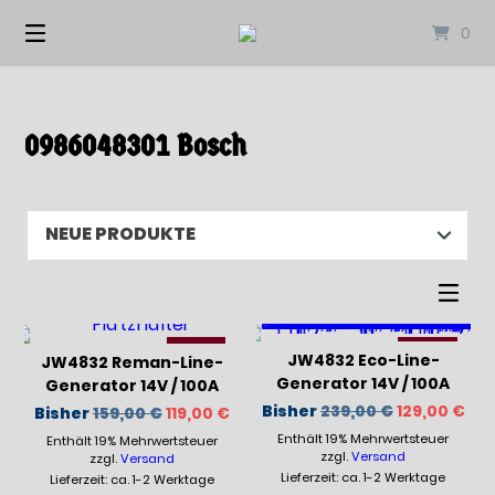
Springen
0
Sie
zum
Inhalt
0986048301 Bosch
-26%
-47%
JW4832 Eco-Line-
JW4832 Reman-Line-
Generator 14V / 100A
Generator 14V / 100A
Ursprüngli
Akt
Bisher
239,00
€
129,00
€
Ursprünglicher
Aktueller
Bisher
159,00
€
119,00
€
Preis
Pre
Preis
Preis
Enthält 19% Mehrwertsteuer
war:
ist:
Enthält 19% Mehrwertsteuer
war:
ist:
239,00 €
129
159,00 €
119,00 €.
zzgl.
Versand
zzgl.
Versand
Lieferzeit: ca. 1-2 Werktage
Lieferzeit: ca. 1-2 Werktage