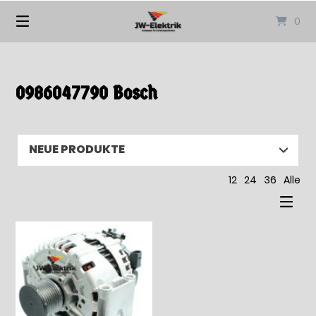
Springen
0
Sie
zum
Inhalt
0986047790 Bosch
12
24
36
Alle