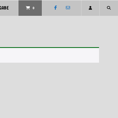
GABE
0