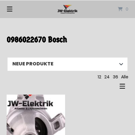
Springen
0
Sie
zum
Inhalt
0986022670 Bosch
12
24
36
Alle