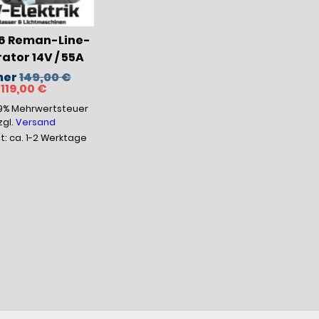
6 Reman-Line-
ator 14V / 55A
Ursprünglicher
her
149,00
€
Aktueller
Preis
119,00
€
Preis
war:
19% Mehrwertsteuer
ist:
149,00 €
119,00 €.
zgl.
Versand
it: ca. 1-2 Werktage