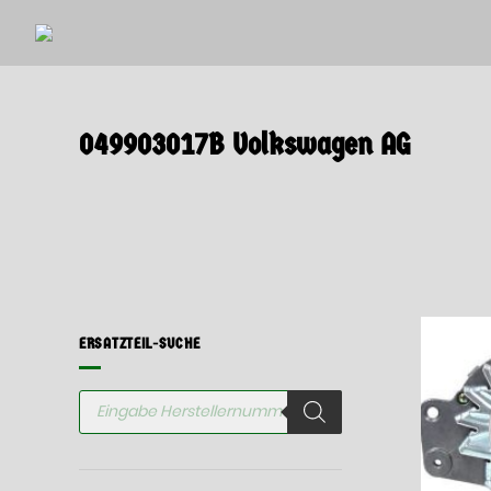
Springen
Sie
zum
Inhalt
049903017B Volkswagen AG
ERSATZTEIL-SUCHE
Products
search