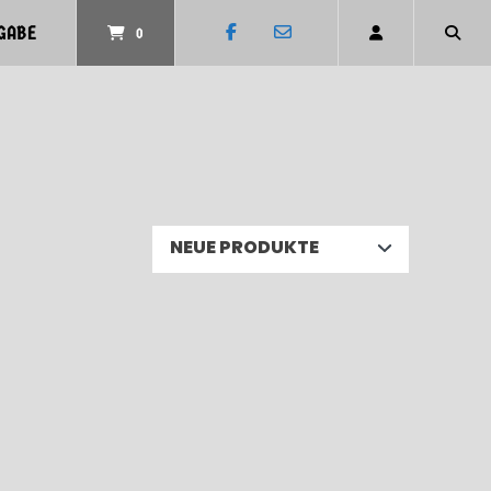
GABE
0