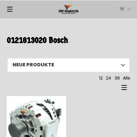
Springen
0
Sie
zum
Inhalt
0121813020 Bosch
12
24
36
Alle