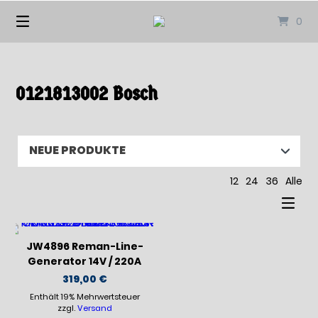
Springen
0
Sie
zum
Inhalt
0121813002 Bosch
12
24
36
Alle
JW4896 Reman-Line-
Generator 14V / 220A
319,00
€
Enthält 19% Mehrwertsteuer
zzgl.
Versand