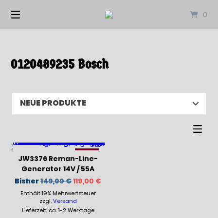
Springen
0
Sie
zum
Inhalt
0120489235 Bosch
-21%
JW3376 Reman-Line-
Generator 14V / 55A
Ursprünglicher
Aktueller
Bisher
149,00
€
119,00
€
Preis
Preis
Enthält 19% Mehrwertsteuer
war:
ist:
149,00 €
119,00 €.
zzgl.
Versand
Lieferzeit: ca. 1-2 Werktage