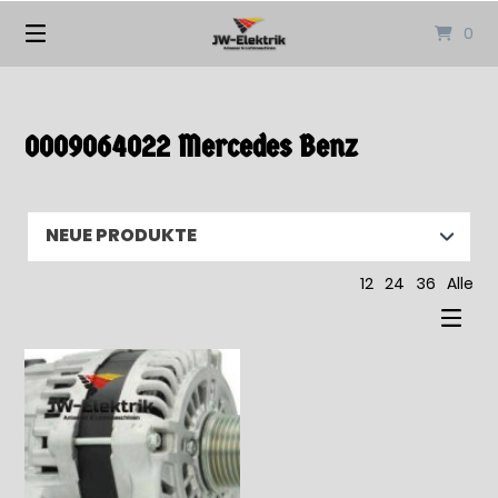
Springen
0
Sie
zum
Inhalt
0009064022 Mercedes Benz
12
24
36
Alle