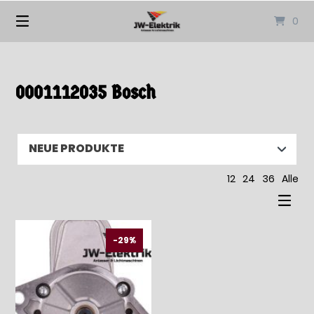
Springen
0
Sie
zum
Inhalt
0001112035 Bosch
12
24
36
Alle
-29%