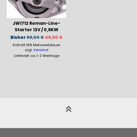
JW1712 Reman-Line-
Starter 12V / 0,9KW
Ursprünglicher
Aktueller
Bisher
69,00
€
49,00
€
Preis
Preis
Enthält 19% Mehrwertsteuer
war:
ist:
69,00 €
49,00 €.
zzgl.
Versand
Lieferzeit: ca. 1-2 Werktage