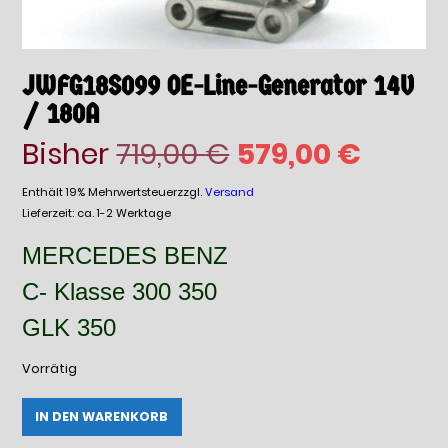
JWFG18S099 OE-Line-Generator 14V
/ 180A
Ursprünglicher
Aktuel
Bisher
719,00
€
579,00
€
Preis
Preis
Enthält 19% Mehrwertsteuer
zzgl.
Versand
Lieferzeit: ca. 1-2 Werktage
war:
ist:
MERCEDES BENZ
719,00 €
579,00
C- Klasse 300 350
GLK 350
Vorrätig
JWFG18S099
Alternative:
IN DEN WARENKORB
OE-