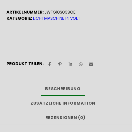
Line-
Generator
ARTIKELNUMMER:
JWFG18S099OE
14V
KATEGORIE:
LICHTMASCHINE 14 VOLT
/
180A
Menge
PRODUKT TEILEN:
BESCHREIBUNG
ZUSÄTZLICHE INFORMATION
REZENSIONEN (0)