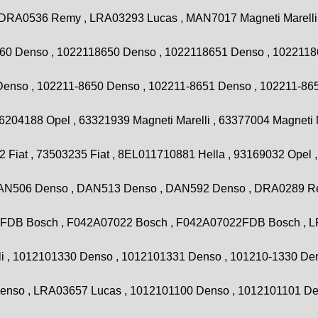
RA0536 Remy , LRA03293 Lucas , MAN7017 Magneti Marelli 
60 Denso , 1022118650 Denso , 1022118651 Denso , 1022118
Denso , 102211-8650 Denso , 102211-8651 Denso , 102211-86
204188 Opel , 63321939 Magneti Marelli , 63377004 Magneti M
2 Fiat , 73503235 Fiat , 8EL011710881 Hella , 93169032 Opel ,
 DAN506 Denso , DAN513 Denso , DAN592 Denso , DRA0289 R
DB Bosch , F042A07022 Bosch , F042A07022FDB Bosch , L
li , 1012101330 Denso , 1012101331 Denso , 101210-1330 De
 Denso , LRA03657 Lucas , 1012101100 Denso , 1012101101 D