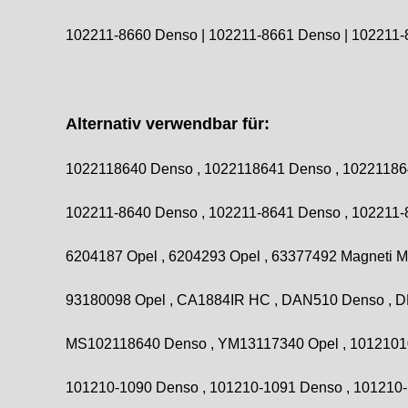
102211-8660 Denso | 102211-8661 Denso | 102211
Alternativ verwendbar für:
1022118640 Denso , 1022118641 Denso , 102211864
102211-8640 Denso , 102211-8641 Denso , 102211-8
6204187 Opel , 6204293 Opel , 63377492 Magneti Ma
93180098 Opel , CA1884IR HC , DAN510 Denso , D
MS102118640 Denso , YM13117340 Opel , 10121010
101210-1090 Denso , 101210-1091 Denso , 101210-14