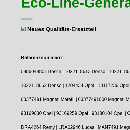
Eco-Line-Genera
☑
Neues Qualitäts-Ersatzteil
Referenznummern:
0986048801 Bosch | 1022118613 Denso | 10221186
1022118662 Denso | 1204434 Opel | 13117236 Opel 
63377491 Magneti Marelli | 63377491000 Magneti Mar
93169030 Opel | 93169259 Opel | 93180104 Opel |
DRA4264 Remy | LRA02946 Lucas | MAN7491 Magnet