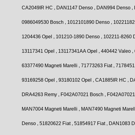
CA2049IR HC , DAN1147 Denso , DAN994 Denso , D
0986049530 Bosch , 1012101890 Denso , 10221182
1204436 Opel , 101210-1890 Denso , 102211-8260 
13117341 Opel , 13117341AA Opel , 440442 Valeo , 6
63377490 Magneti Marelli , 71773263 Fiat , 7178451
93169258 Opel , 93180102 Opel , CA1885IR HC ,
DRA4263 Remy , F042A07021 Bosch , F042A07021F
MAN7004 Magneti Marelli , MAN7490 Magneti Marel
Denso , 51820622 Fiat , 51854917 Fiat , DAN1083