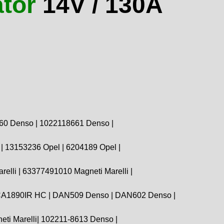
tor
14V / 130A
60 Denso | 1022118661 Denso |
| 13153236 Opel | 6204189 Opel |
elli | 63377491010 Magneti Marelli |
 CA1890IR HC | DAN509 Denso | DAN602 Denso |
i Marelli| 102211-8613 Denso |