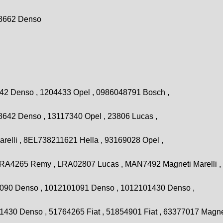
-8662 Denso
2 Denso , 1204433 Opel , 0986048791 Bosch ,
642 Denso , 13117340 Opel , 23806 Lucas ,
relli , 8EL738211621 Hella , 93169028 Opel ,
RA4265 Remy , LRA02807 Lucas , MAN7492 Magneti Marelli ,
90 Denso , 1012101091 Denso , 1012101430 Denso ,
30 Denso , 51764265 Fiat , 51854901 Fiat , 63377017 Magneti