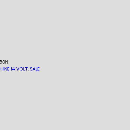
ernative:
80N
HINE 14 VOLT
,
SALE