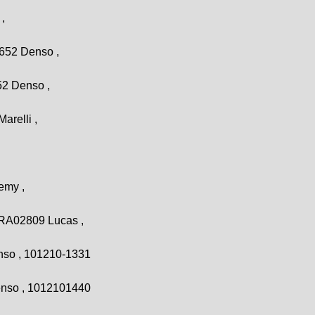
,
652 Denso ,
52 Denso ,
arelli ,
emy ,
RA02809 Lucas ,
nso , 101210-1331
enso , 1012101440