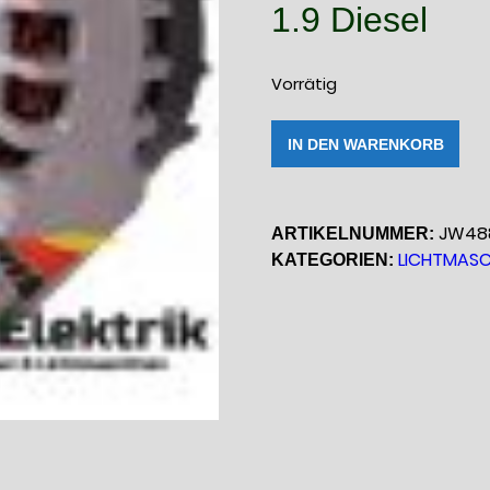
1.9 Diesel
Vorrätig
JW4880
Alt
IN DEN WARENKORB
Eco-
Line-
Generator
JW48
14V
ARTIKELNUMMER:
LICHTMASC
/
KATEGORIEN:
130A
Menge