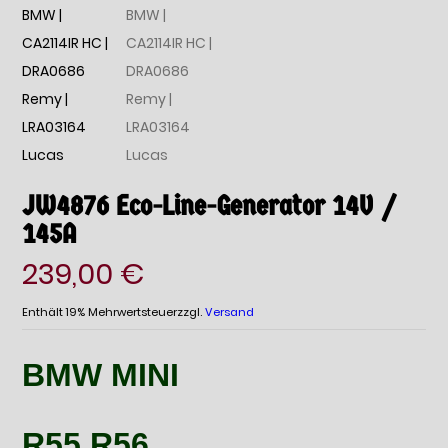
JW4876 Eco-Line-Generator 14V /
145A
239,00
€
Enthält 19% Mehrwertsteuer
zzgl.
Versand
BMW MINI
R55 R56