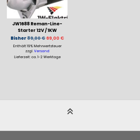
JW1688 Reman-Line-
Starter 12V / 1KW
Ursprünglicher
Aktueller
Bisher
89,00
€
69,00
€
Preis
Preis
Enthält 19% Mehrwertsteuer
war:
ist:
89,00 €
69,00 €.
zzgl.
Versand
Lieferzeit: ca. 1-2 Werktage