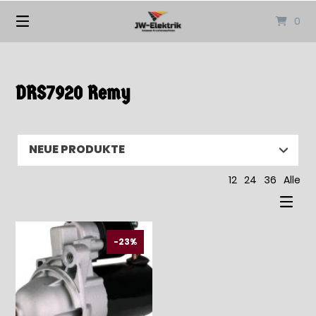
Springen
0
Sie
zum
Inhalt
DRS7920 Remy
12
24
36
Alle
-23%