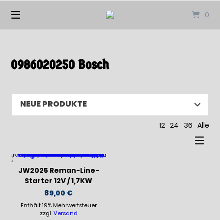
Springen
0
Sie
zum
Inhalt
0986020250 Bosch
12
24
36
Alle
JW2025 Reman-Line-
Starter 12V / 1,7KW
89,00
€
Enthält 19% Mehrwertsteuer
zzgl.
Versand