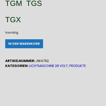
TGM TGS
TGX
Vorrätig
JW4752
Alternative:
IN DEN WARENKORB
Reman-
Line-
Generator
ARTIKELNUMMER:
JW4752
28V
KATEGORIEN:
LICHTMASCHINE 28 VOLT
,
PRODUKTE
/
110A
Menge