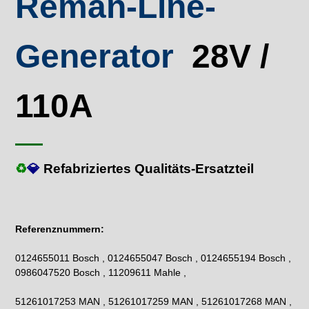
Reman-Line-
Generator
28V /
110A
♻
💎
Refabriziertes Qualitäts-Ersatzteil
Referenznummern:
0124655011 Bosch , 0124655047 Bosch , 0124655194 Bosch ,
0986047520 Bosch , 11209611 Mahle ,
51261017253 MAN , 51261017259 MAN , 51261017268 MAN ,