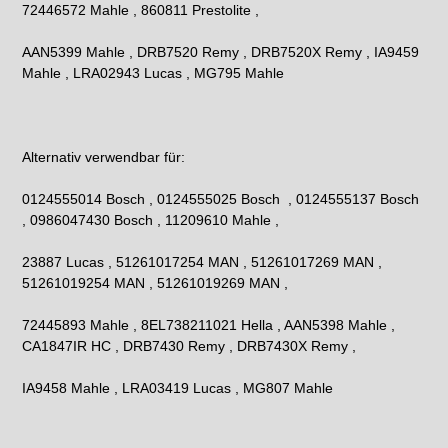
72446572 Mahle , 860811 Prestolite ,
AAN5399 Mahle , DRB7520 Remy , DRB7520X Remy , IA9459
Mahle , LRA02943 Lucas , MG795 Mahle
Alternativ verwendbar für:
0124555014 Bosch , 0124555025 Bosch , 0124555137 Bosch
, 0986047430 Bosch , 11209610 Mahle ,
23887 Lucas , 51261017254 MAN , 51261017269 MAN ,
51261019254 MAN , 51261019269 MAN ,
72445893 Mahle , 8EL738211021 Hella , AAN5398 Mahle ,
CA1847IR HC , DRB7430 Remy , DRB7430X Remy ,
IA9458 Mahle , LRA03419 Lucas , MG807 Mahle