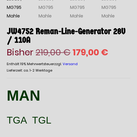
JW4752 Reman-Line-Generator 28V
/ 110A
Ursprünglicher
Aktuel
Bisher
219,00
€
179,00
€
Preis
Preis
Enthält 19% Mehrwertsteuer
zzgl.
Versand
Lieferzeit: ca. 1-2 Werktage
war:
ist:
219,00 €
179,00 
MAN
TGA TGL