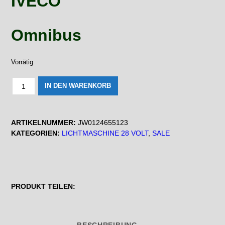
IVECO
289,00 €
169,00 
Omnibus
Vorrätig
JW0124655123
IN DEN WARENKORB
Reman-
Line-
Generator
ARTIKELNUMMER:
JW0124655123
28V
KATEGORIEN:
LICHTMASCHINE 28 VOLT
,
SALE
/
150A
Menge
PRODUKT TEILEN: