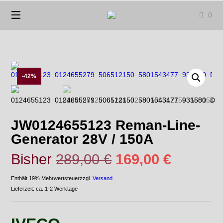
Springen
0
Sie
zum
Inhalt
-42%
JW0124655123 Reman-Line-
Generator 28V / 150A
Ursprünglicher
Aktuelle
Bisher
289,00
€
169,00
€
Preis
Preis
Enthält 19% Mehrwertsteuer
zzgl.
Versand
Lieferzeit: ca. 1-2 Werktage
war:
ist: