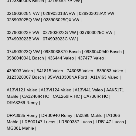
0123340003 Bosch | 021903017A VW |
021903025N VW | 028903018A VW | 028903018AX VW |
028903025Q VW | 028903025QX VW |
037903023E VW | 037903023G VW | 037903025C VW |
074903023B VW | 074903023C VW |
074903023Q VW | 0986038370 Bosch | 0986040940 Bosch |
0986040941 Bosch
| 436444 Valeo | 437477 Valeo |
439003 Valeo | 541815 Valeo |
746065 Valeo | 839083 Valeo |
9123320007 Bosch | 95VW10300NA Ford | A11VI63 Valeo |
A13VI121 Valeo | A13VI124 Valeo | A13VI41 Valeo | AAK5171
Mahle
| CA1240IR HC | CA1269IR HC | CA736IR HC |
DRA3269 Remy |
DRA3935 Remy |
DRB0940 Remy
| IA0898 Mahle |
IA1066
Mahle | LRB00147 Lucas | LRB00387 Lucas | LRB147 Lucas |
MG381 Mahle |