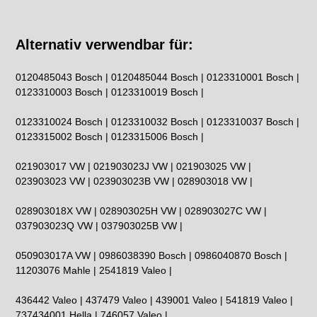
Alternativ verwendbar für:
0120485043 Bosch | 0120485044 Bosch | 0123310001 Bosch |
0123310003 Bosch | 0123310019 Bosch |
0123310024 Bosch | 0123310032 Bosch | 0123310037 Bosch |
0123315002 Bosch | 0123315006 Bosch |
021903017 VW | 021903023J VW | 021903025 VW |
023903023 VW | 023903023B VW | 028903018 VW |
028903018X VW | 028903025H VW | 028903027C VW |
037903023Q VW | 037903025B VW |
050903017A VW | 0986038390 Bosch | 0986040870 Bosch |
11203076 Mahle | 2541819 Valeo |
436442 Valeo | 437479 Valeo | 439001 Valeo | 541819 Valeo |
737434001 Hella | 746057 Valeo |