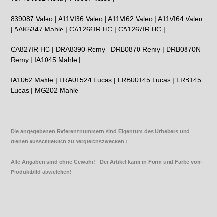
839087 Valeo | A11VI36 Valeo | A11VI62 Valeo | A11VI64 Valeo
| AAK5347 Mahle |
CA1266IR HC | CA1267IR HC |
CA827IR HC | DRA8390 Remy | DRB0870 Remy |
DRB0870N
Remy
| IA1045 Mahle |
IA1062 Mahle | LRA01524 Lucas | LRB00145 Lucas | LRB145
Lucas | MG202 Mahle
Die angegebenen Referenznummern sind Eigentum des Urhebers und
dienen ausschließlich zu Vergleichszwecken !
Alle Angaben sind ohne Gewähr! Der Artikel kann in Form und Farbe vom
Produktbild abweichen!