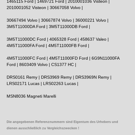
1465115 Ford | 1469721 Ford | 2010001036 Visteon |
2010001052 Visteon | 30667058 Volvo |
30667494 Volvo | 30667874 Volvo | 36000221 Volvo |
3M5T11000DA Ford | 3M5T11000DB Ford |
3M5T11000DC Ford | 4065328 Ford | 458637 Valeo |
4M5T11000FA Ford | 4M5T11000FB Ford |
4M5T11000FC Ford | 4M5T11000FD Ford | 6G9N11000FA
Ford | 8603409 Volvo | CS1377 HC |
DRS0161 Remy | DRS3969 Remy | DRS3969N Remy |
LRS02171 Lucas | LRS02263 Lucas |
MSN8036 Magneti Marelli
Die angegebenen Referenznummern sind Eigentum des Urhebers und
dienen ausschließlich zu Vergleichszwecken !