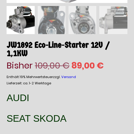
JW1892 Eco-Line-Starter 12V /
1,1KW
Ursprüngliche
Aktuell
Bisher
109,00
€
89,00
€
Preis
Preis
Enthält 19% Mehrwertsteuer
zzgl.
Versand
Lieferzeit: ca. 1-2 Werktage
war:
ist:
AUDI
109,00 €
89,00 €
SEAT SKODA