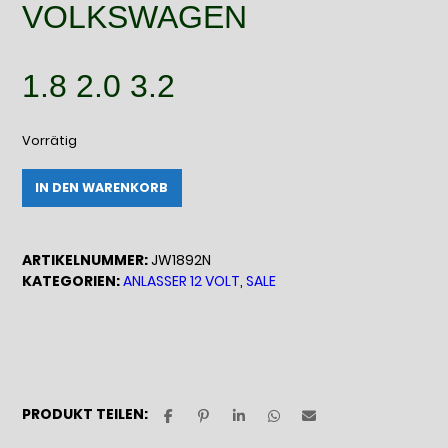
VOLKSWAGEN
1.8 2.0 3.2
Vorrätig
JW1892
Alternative:
IN DEN WARENKORB
Eco-
Line-
Starter
ARTIKELNUMMER:
JW1892N
12V
KATEGORIEN:
ANLASSER 12 VOLT
,
SALE
/
1,1KW
Menge
PRODUKT TEILEN: